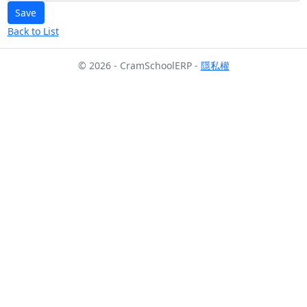
Back to List
© 2026 - CramSchoolERP -
隱私權