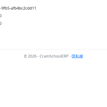
5-9fb5-afb4bc2cdd11
0
0
© 2026 - CramSchoolERP -
隱私權